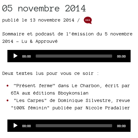
05 novembre 2014
publié le 13 novembre 2014 /
Sommaire et podcast de l’émission du 5 novembre
2014 - Lu & Approuvé
Audio
Current
Total
00:00
00:00
time
duration
Player
Deux textes lus pour vous ce soir :
“Présent ferme” dans Le Charbon, écrit par
6TA aux éditions Bboykonsian
"Les Carpes" de Dominique Silvestre, revue
"100% féminin" publiée par Nicole Pradalier
Audio
Current
Total
00:00
00:00
time
duration
Player