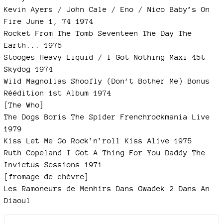
Kevin Ayers / John Cale / Eno / Nico Baby’s On
Fire June 1, 74 1974
Rocket From The Tomb Seventeen The Day The
Earth... 1975
Stooges Heavy Liquid / I Got Nothing Maxi 45t
Skydog 1974
Wild Magnolias Shoofly (Don’t Bother Me) Bonus
Réédition 1st Album 1974
[The Who]
The Dogs Boris The Spider Frenchrockmania Live
1979
Kiss Let Me Go Rock’n’roll Kiss Alive 1975
Ruth Copeland I Got A Thing For You Daddy The
Invictus Sessions 1971
[fromage de chèvre]
Les Ramoneurs de Menhirs Dans Gwadek 2 Dans An
Diaoul