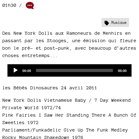
01h30
/
Musique
Des New York Dolls aux Ramoneurs de Menhirs en
passant par les Stooges, une émission qui fleure
bon le pré- et post-punk, avec beaucoup d’autres
choses entretemps...
Audio
Current
Total
00:00
00:00
time
duration
Player
les Bébés Dinosaures 24 avril 2011
New York Dolls Vietnamese Baby / 7 Day Weekend
Private World 1972/74
Pink Fairies I Saw Her Standing There A Bunch Of
Sweeties 1972
Parliament/Funkadelic Give Up The Funk Medley
Rocky Mountain Shakedown 1976