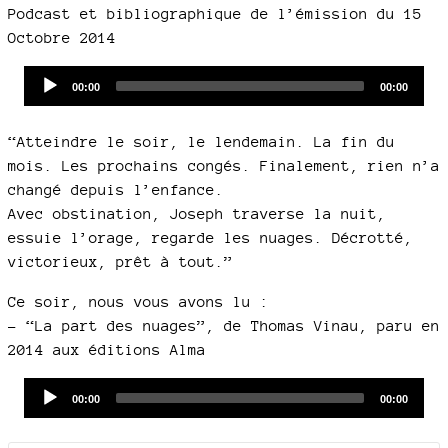
Podcast et bibliographique de l’émission du 15
Octobre 2014
Audio
Current
Total
00:00
00:00
time
duration
Player
“Atteindre le soir, le lendemain. La fin du
mois. Les prochains congés. Finalement, rien n’a
changé depuis l’enfance.
Avec obstination, Joseph traverse la nuit,
essuie l’orage, regarde les nuages. Décrotté,
victorieux, prêt à tout.”
Ce soir, nous vous avons lu :
–
“La part des nuages”, de Thomas Vinau, paru en
2014 aux éditions Alma
Audio
Current
Total
00:00
00:00
time
duration
Player