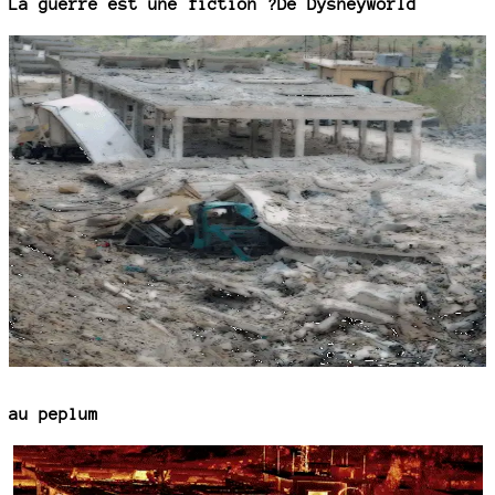
La guerre est une fiction ?
De Dysneyworld
au
peplum