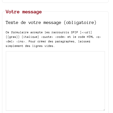
Votre message
Texte de votre message (obligatoire)
Ce formulaire accepte les raccourcis SPIP
[->url]
{{gras}} {italique} <quote> <code>
et le code HTML
<q>
<del> <ins>
. Pour créer des paragraphes, laissez
simplement des lignes vides.