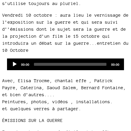
s’utilise toujours au pluriel.
Vendredi 10 octobre : aura lieu le vernissage de
l’exposition sur la guerre et qui sera suivi
d’’émissions dont le sujet sera la guerre et de
la projection d’un film le 15 octobre qui
introduira un débat sur la guerre...entretien du
10 Octobre
Audio
Current
Total
00:00
00:00
time
duration
Player
Avec, Elisa Trocme, chantal effe , Patrick
Payre, Caterina, Saoud Salem, Bernard Fontaine,
et bien d’autres....
Peintures, photos, vidéos , installations.
et quelques verres à partager.
ÉMISSIONS SUR LA GUERRE