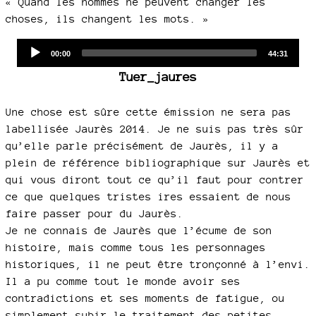
« Quand les hommes ne peuvent changer les
choses, ils changent les mots. »
Audio
Current
Total
00:00
44:31
time
duration
Player
Tuer_jaures
Une chose est sûre cette émission ne sera pas
labellisée Jaurès 2014. Je ne suis pas très sûr
qu’elle parle précisément de Jaurès, il y a
plein de référence bibliographique sur Jaurès et
qui vous diront tout ce qu’il faut pour contrer
ce que quelques tristes ires essaient de nous
faire passer pour du Jaurès.
Je ne connais de Jaurès que l’écume de son
histoire, mais comme tous les personnages
historiques, il ne peut être tronçonné à l’envi.
Il a pu comme tout le monde avoir ses
contradictions et ses moments de fatigue, ou
simplement subir le traitement des petites