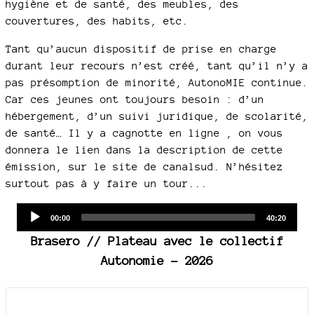
hygiène et de santé, des meubles, des
couvertures, des habits, etc.
Tant qu’aucun dispositif de prise en charge
durant leur recours n’est créé, tant qu’il n’y a
pas présomption de minorité, AutonoMIE continue.
Car ces jeunes ont toujours besoin : d’un
hébergement, d’un suivi juridique, de scolarité,
de santé… Il y a cagnotte en ligne , on vous
donnera le lien dans la description de cette
émission, sur le site de canalsud. N’hésitez
surtout pas à y faire un tour...
Audio
Current
Total
00:00
40:20
time
duration
Player
Brasero // Plateau avec le collectif
Autonomie - 2026
Documents joints