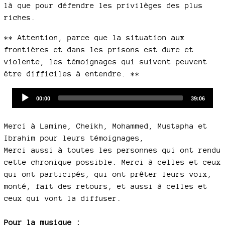
là que pour défendre les privilèges des plus
riches.
** Attention, parce que la situation aux
frontières et dans les prisons est dure et
violente, les témoignages qui suivent peuvent
être difficiles à entendre. **
Audio
Current
Total
00:00
39:06
time
duration
Player
Merci à Lamine, Cheikh, Mohammed, Mustapha et
Ibrahim pour leurs témoignages,
Merci aussi à toutes les personnes qui ont rendu
cette chronique possible. Merci à celles et ceux
qui ont participés, qui ont prêter leurs voix,
monté, fait des retours, et aussi à celles et
ceux qui vont la diffuser.
Pour la musique :