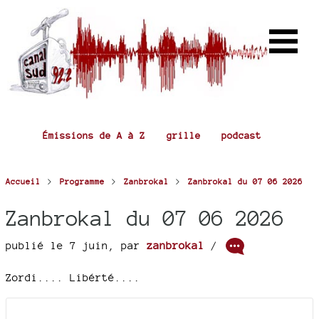
Émissions de A à Z
grille
podcast
>
>
>
Accueil
Programme
Zanbrokal
Zanbrokal du 07 06 2026
Zanbrokal du 07 06 2026
publié le 7 juin
,
par
zanbrokal
/
Zordi.... Libérté....
Documents joints