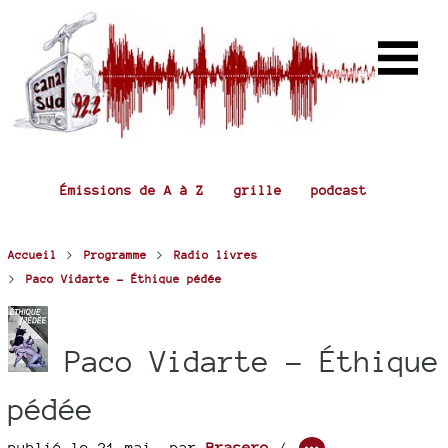
Émissions de A à Z
grille
podcast
>
>
Accueil
Programme
Radio livres
>
Paco Vidarte - Éthique pédée
Paco Vidarte - Éthique
pédée
publié le 21 mai
,
par
Brasero
/