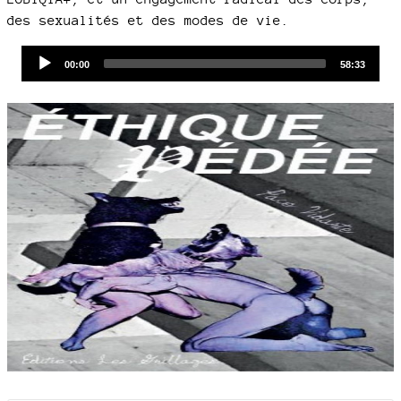
des sexualités et des modes de vie.
Audio
Current
Total
00:00
58:33
time
duration
Player