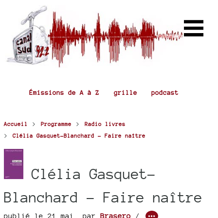
Émissions de A à Z
grille
podcast
>
>
Accueil
Programme
Radio livres
>
Clélia Gasquet-Blanchard - Faire naître
Clélia Gasquet-
Blanchard - Faire naître
publié le 21 mai
,
par
Brasero
/