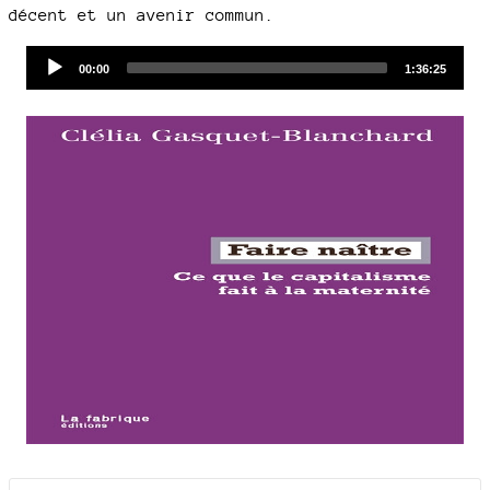
décent et un avenir commun.
Audio
Current
Total
00:00
1:36:25
time
duration
Player