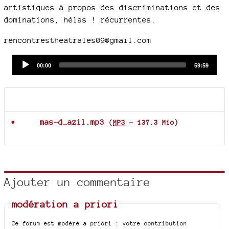
artistiques à propos des discriminations et des
dominations, hélas ! récurrentes.
rencontrestheatrales09@gmail.com
Audio
Current
Total
00:00
59:59
time
duration
Player
Documents joints
mas-d_azil.mp3
(
MP3
-
137.3 Mio
)
Ajouter un commentaire
modération a priori
Ce forum est modéré a priori : votre contribution