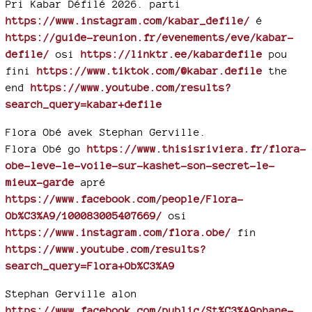
Pri Kabar Défilé 2026. parti
https://www.instagram.com/kabar_defile/
é
https://guide-reunion.fr/evenements/eve/kabar-
defile/
osi
https://linktr.ee/kabardefile
pou
fini
https://www.tiktok.com/@kabar.defile
the
end
https://www.youtube.com/results?
search_query=kabar+defile
Flora Obé avek Stephan Gerville.
Flora Obé go
https://www.thisisriviera.fr/flora-
obe-leve-le-voile-sur-kashet-son-secret-le-
mieux-garde
apré
https://www.facebook.com/people/Flora-
Ob%C3%A9/100083005407669/
osi
https://www.instagram.com/flora.obe/
fin
https://www.youtube.com/results?
search_query=Flora+Ob%C3%A9
Stephan Gerville alon
https://www.facebook.com/public/St%C3%A9phane-