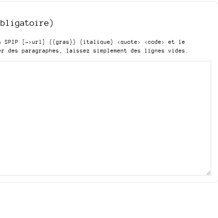
obligatoire)
is SPIP
[->url] {{gras}} {italique} <quote> <code>
et le
er des paragraphes, laissez simplement des lignes vides.