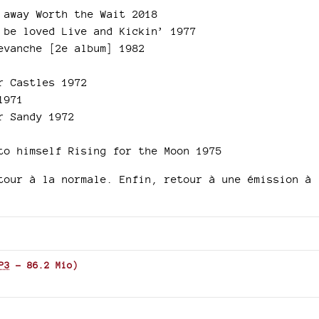
 away Worth the Wait 2018
 be loved Live and Kickin’ 1977
evanche [2e album] 1982
r Castles 1972
1971
r Sandy 1972
to himself Rising for the Moon 1975
tour à la normale. Enfin, retour à une émission à
P3
-
86.2 Mio
)