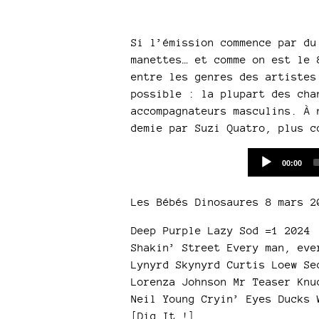
Si l’émission commence par du
manettes… et comme on est le 
entre les genres des artistes
possible : la plupart des cha
accompagnateurs masculins. À 
demie par Suzi Quatro, plus c
Current
00:00
time
Les Bébés Dinosaures 8 mars 2
Deep Purple Lazy Sod =1 2024
Shakin’ Street Every man, eve
Lynyrd Skynyrd Curtis Loew Se
Lorenza Johnson Mr Teaser Knu
Neil Young Cryin’ Eyes Ducks 
[Dig It !]