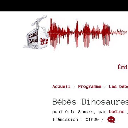
Ém
Accueil
>
Programme
>
Les béb
Bébés Dinosaure
publié le 8 mars
,
par
bbdino
/
l'émission : 01h30
/