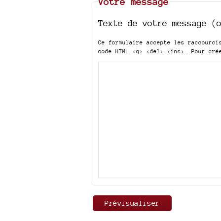
Votre message
Texte de votre message (
Ce formulaire accepte les raccourc
code HTML
<q> <del> <ins>
. Pour cré