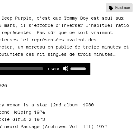
Musique
 Deep Purple, c’est que Tommy Boy est seul aux
8 mars, il s’efforce d’inverser l’habituel ratio
 représentés. Pas sûr que ce soit vraiment
nteuses ici représentées avaient des
noter, un morceau en public de treize minutes et
outumière des hit singles de trois minutes…
Audio
Use
Total
1:34:08
duration
Player
Up/Down
Arrow
026
keys
to
increase
ry woman is a star [2nd album] 1980
or
cond Helping 1974
decrease
ckle Girls 2 1973
volume.
Winward Passage (Archives Vol. III) 1977