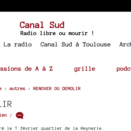
Canal Sud
Radio libre ou mourir !
La radio
Canal Sud à Toulouse
Arc
issions de A à Z
grille
podc
e
>
autres
>
RENOVER OU DEMOLIR
LIR
ien
/
ré le 7 février quartier de la Reynerie.