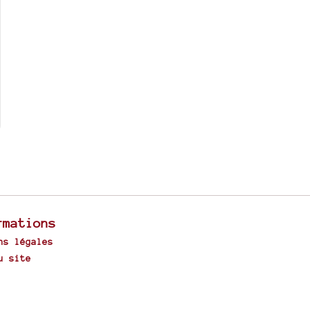
rmations
ns légales
u site