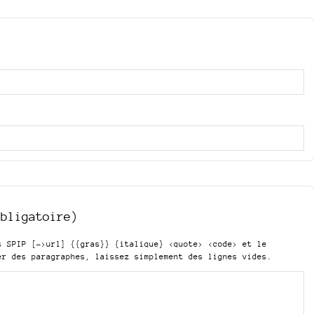
obligatoire)
is SPIP
[->url] {{gras}} {italique} <quote> <code>
et le
er des paragraphes, laissez simplement des lignes vides.