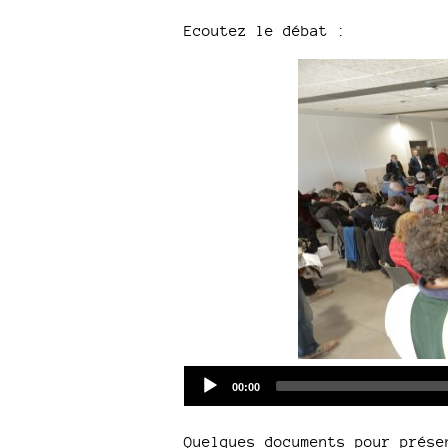
Ecoutez le débat :
Current
00:00
time
Quelques documents pour prése