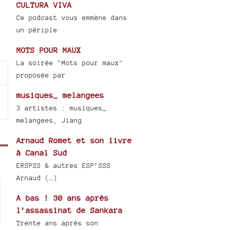
CULTURA VIVA
Ce podcast vous emmène dans
se
un périple
ase
MOTS POUR MAUX
e.
La soirée "Mots pour maux"
proposée par
musiques_ melangees
3 artistes : musiques_
melangees, Jiang
Arnaud Romet et son livre
à Canal Sud
ERSPSS & autres ESP’SSS
Arnaud (…)
A bas ! 30 ans après
l’assassinat de Sankara
Trente ans après son