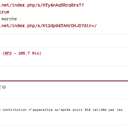
keys
.net/index.php/s/HYy4nAq5Rrq8rs7?
to
true
increa
 marche :
or
.net/index.php/s/Kt2dp94TAHrDHJD?dir=/
decre
volum
(
MP3
-
205.7 Mio
)
re
e contribution n’apparaîtra qu’après avoir été validée par les