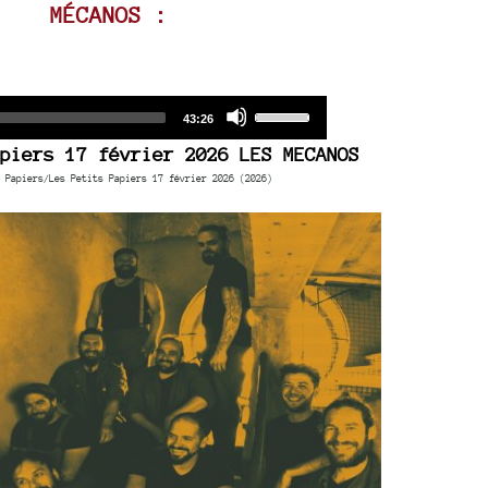
decrease
MÉCANOS :
volume.
Audio
Use
Total
43:26
duration
Player
Up/Down
piers 17 février 2026 LES MECANOS
Arrow
 Papiers/Les Petits Papiers 17 février 2026 (2026)
keys
to
increase
or
decrease
volume.