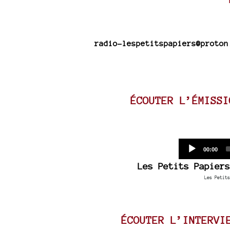
radio-lespetitspapiers@proton
ÉCOUTER L’ÉMISSI
Current
00:00
time
Les Petits Papiers
Les Petits
ÉCOUTER L’INTERVI