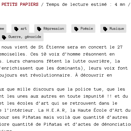
 PETITS PAPIERS
/ Temps de lecture estimé : 4 mn /
me
art
Répression
Poésie
Musique
Guerre, génocide
 nous vient de St Étienne sera en concert le 27
emoiselles. Ces 10 voix d’homme résonnent en
s. Leurs chansons fêtent la lutte ouvrière, la
’enrichissent que les dominants), leurs voix font
oujours est révolutionnaire. À découvrir en
ux que mille discours que la police tue, que les
nt les unes aux autres en toute impunité !! et du
et les écoles d’art qui se retrouvent dans le
e l’intérieur. La H.E.A.R, la Haute École d’Art du
pour ses Piñatas mais voilà que quantité d’autres
lore quantité de Piñatas et d’actes de dénonciatio