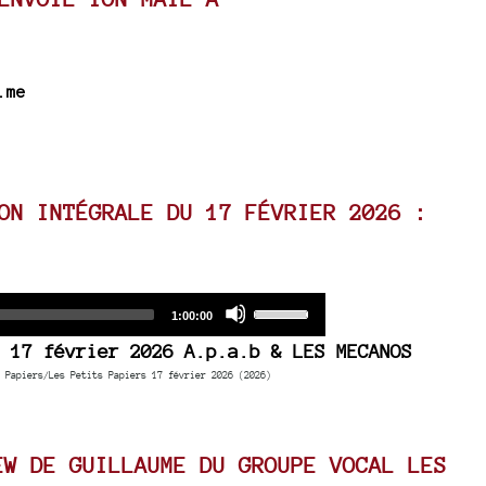
.me
ON INTÉGRALE DU 17 FÉVRIER 2026 :
Audio
Use
Total
1:00:00
duration
Player
Up/Down
 17 février 2026 A.p.a.b & LES MECANOS
Arrow
 Papiers/Les Petits Papiers 17 février 2026 (2026)
keys
to
increase
EW DE GUILLAUME DU GROUPE VOCAL LES
or