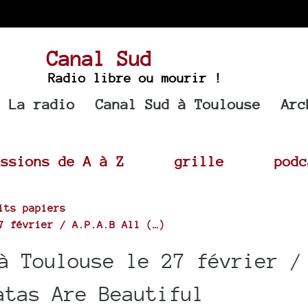
Canal Sud
Radio libre ou mourir !
La radio
Canal Sud à Toulouse
Arc
issions de A à Z
grille
podc
its papiers
7 février / A.P.A.B All (…)
à Toulouse le 27 février /
atas Are Beautiful