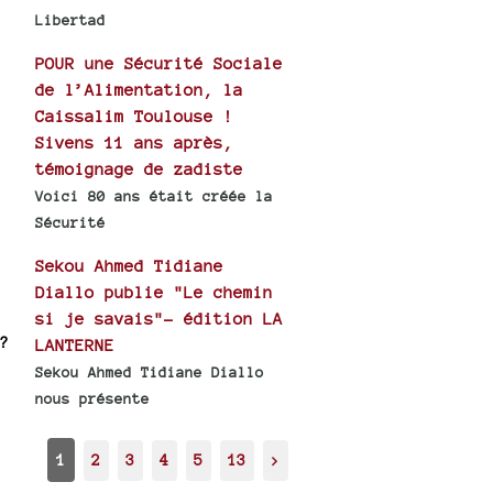
Libertad
POUR une Sécurité Sociale
de l’Alimentation, la
Caissalim Toulouse !
Sivens 11 ans après,
témoignage de zadiste
Voici 80 ans était créée la
Sécurité
Sekou Ahmed Tidiane
Diallo publie "Le chemin
si je savais"- édition LA
?
LANTERNE
Sekou Ahmed Tidiane Diallo
nous présente
1
2
3
4
5
13
>