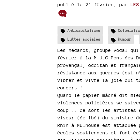
publié le 24 février
,
par
LES
Anticapitalisme
Colonialis
Luttes sociales
humour
Les Mécanos, groupe vocal qui
février à la M.J.C Pont des D
provençal, occitan et françai
résistance aux guerres (qui n
vibrer et vivre la joie qui t
concert !
Quand le papier mâché dit mie
violences policières se suive
coup... ce sont les artistes 
viseur (de lbd) du sinistre d
Rhin à Mulhouse est attaquée 
écoles soutiennent et font éc