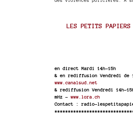
des violences policières. À s
LES PETITS PAPIERS
en direct Mardi 14h-15h
& en rediffusion Vendredi de 
www.canalsud.net
& rediffusion Vendredi 14h-15
mHz -
www.lora.ch
Contact : radio-lespetitspapi
*****************************