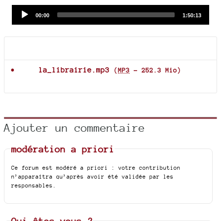
Audio
Current
Total
00:00
1:50:13
time
duration
Player
Documents joints
la_librairie.mp3
(
MP3
-
252.3 Mio
)
Ajouter un commentaire
modération a priori
Ce forum est modéré a priori : votre contribution
n’apparaîtra qu’après avoir été validée par les
responsables.
Qui êtes-vous ?