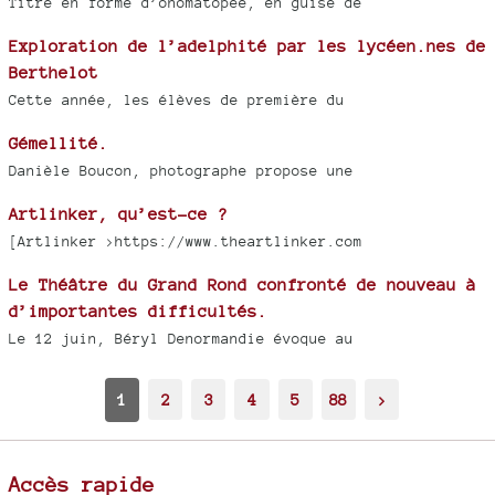
Titre en forme d’onomatopée, en guise de
Exploration de l’adelphité par les lycéen.nes de
Berthelot
Cette année, les élèves de première du
Gémellité.
Danièle Boucon, photographe propose une
Artlinker, qu’est-ce ?
[Artlinker >https://www.theartlinker.com
Le Théâtre du Grand Rond confronté de nouveau à
d’importantes difficultés.
Le 12 juin, Béryl Denormandie évoque au
1
2
3
4
5
88
>
Accès rapide