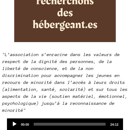
"L’association s’enracine dans les valeurs de
respect de la dignité des personnes, de la
liberté de conscience, et de la non
discrimination pour accompagner les jeunes en
recours de minorité dans l’accès à leurs droits
(alimentation, santé, scolarité) et sur tous les
aspects de la vie (soutien matériel, émotionnel,
psychologique) jusqu’à la reconnaissance de
minorité"
Audio
Current
Total
00:00
24:12
time
duration
Player