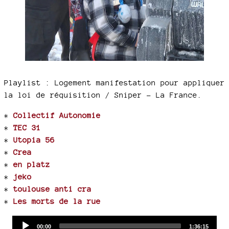
Playlist : Logement manifestation pour appliquer
la loi de réquisition / Sniper - La France.
*
Collectif Autonomie
*
TEC 31
*
Utopia 56
*
Crea
*
en platz
*
jeko
*
toulouse anti cra
*
Les morts de la rue
Audio
Current
Total
00:00
1:36:15