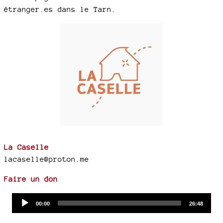
étranger.es dans le Tarn.
La Caselle
lacaselle@proton.me
Faire un don
Audio
Current
Total
00:00
26:48
time
duration
Player