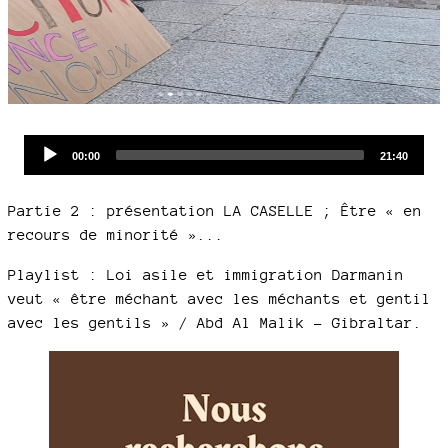
Audio
Current
Total
00:00
21:40
time
duration
Player
Partie 2 : présentation LA CASELLE ; Être « en
recours de minorité »...
Playlist : Loi asile et immigration Darmanin
veut « être méchant avec les méchants et gentil
avec les gentils » / Abd Al Malik - Gibraltar.