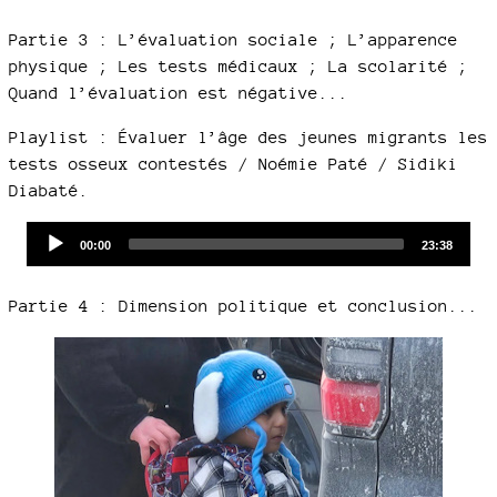
Partie 3 : L’évaluation sociale ; L’apparence
physique ; Les tests médicaux ; La scolarité ;
Quand l’évaluation est négative...
Playlist : Évaluer l’âge des jeunes migrants les
tests osseux contestés / Noémie Paté / Sidiki
Diabaté.
Audio
Current
Total
00:00
23:38
time
duration
Player
Partie 4 : Dimension politique et conclusion...