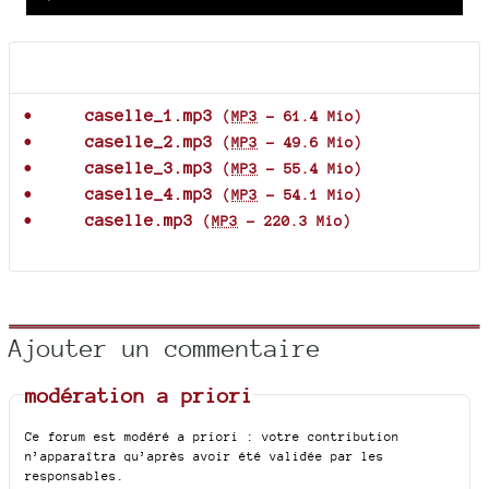
time
duration
Player
Documents joints
caselle_1.mp3
(
MP3
-
61.4 Mio
)
caselle_2.mp3
(
MP3
-
49.6 Mio
)
caselle_3.mp3
(
MP3
-
55.4 Mio
)
caselle_4.mp3
(
MP3
-
54.1 Mio
)
caselle.mp3
(
MP3
-
220.3 Mio
)
Ajouter un commentaire
modération a priori
Ce forum est modéré a priori : votre contribution
n’apparaîtra qu’après avoir été validée par les
responsables.