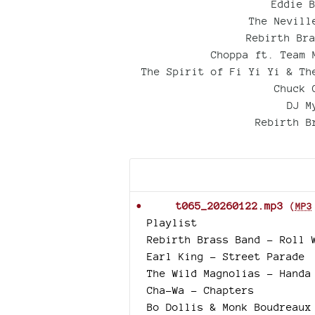
Eddie 
The Nevill
Rebirth Br
Choppa ft. Team 
The Spirit of Fi Yi Yi & Th
Chuck 
DJ M
Rebirth B
Documents joints
t065_20260122.mp3
(
MP3
Playlist
Rebirth Brass Band - Roll 
Earl King – Street Parade
The Wild Magnolias – Handa
Cha-Wa – Chapters
Bo Dollis & Monk Boudreaux