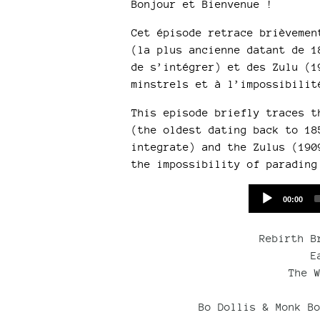
Bonjour et Bienvenue !
Cet épisode retrace brièvemen
(la plus ancienne datant de 1
de s’intégrer) et des Zulu (1
minstrels et à l’impossibilit
This episode briefly traces t
(the oldest dating back to 18
integrate) and the Zulus (190
the impossibility of parading
Current
00:00
time
Rebirth B
E
The 
Bo Dollis & Monk B