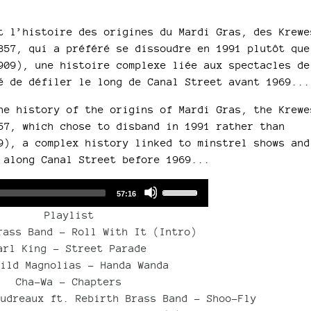
t l’histoire des origines du Mardi Gras, des Krewe
857, qui a préféré se dissoudre en 1991 plutôt que
909), une histoire complexe liée aux spectacles de
é de défiler le long de Canal Street avant 1969...
he history of the origins of Mardi Gras, the Krewe
57, which chose to disband in 1991 rather than
9), a complex history linked to minstrel shows and
 along Canal Street before 1969...
Audio
Use
Total
57:16
duration
Player
Up/Down
Playlist
Arrow
rass Band - Roll With It (Intro)
keys
arl King – Street Parade
to
Wild Magnolias – Handa Wanda
increase
Cha-Wa – Chapters
or
oudreaux ft. Rebirth Brass Band – Shoo-Fly
decrease