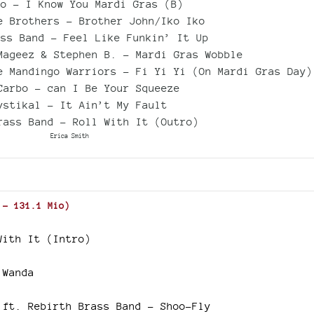
Bo – I Know You Mardi Gras (B)
volume.
e Brothers – Brother John/Iko Iko
ass Band – Feel Like Funkin’ It Up
Mageez & Stephen B. – Mardi Gras Wobble
e Mandingo Warriors – Fi Yi Yi (On Mardi Gras Day)
Carbo – can I Be Your Squeeze
ystikal – It Ain’t My Fault
rass Band - Roll With It (Outro)
Erica Smith
-
131.1 Mio
)
With It (Intro)
 Wanda
 ft. Rebirth Brass Band – Shoo-Fly