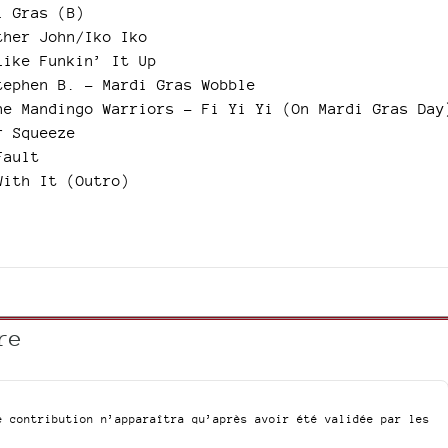
i Gras (B)
ther John/Iko Iko
Like Funkin’ It Up
tephen B. – Mardi Gras Wobble
he Mandingo Warriors – Fi Yi Yi (On Mardi Gras Day
r Squeeze
Fault
With It (Outro)
re
e contribution n’apparaîtra qu’après avoir été validée par les