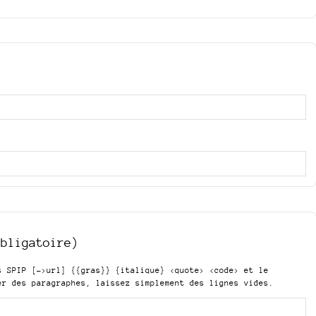
obligatoire)
is SPIP
[->url] {{gras}} {italique} <quote> <code>
et le
er des paragraphes, laissez simplement des lignes vides.