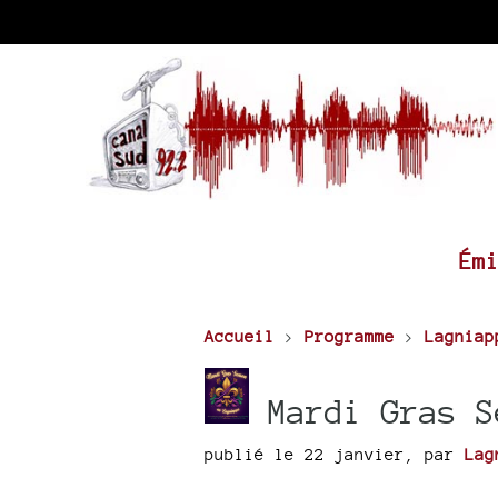
Ém
Accueil
>
Programme
>
Lagniap
Mardi Gras S
publié le 22 janvier
,
par
Lag