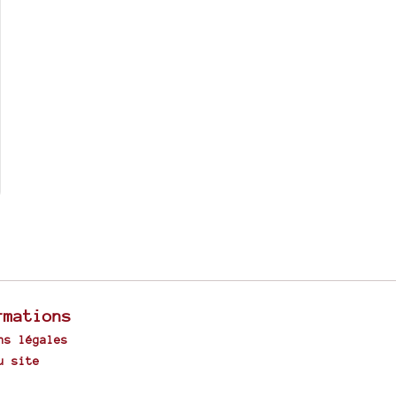
rmations
ns légales
u site