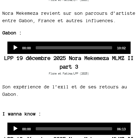
Nora Mekemeza revient sur son parcours d’artiste
entre Gabon, France et autres influences.
Gabon :
Audio
Current
Total
00:00
10:02
time
duration
Player
LPP 19 décembre 2025 Nora Mekemeza MLMZ II
part 3
Flore et Fatima/LPP (2025)
Son expérience de l’exil et de ses retours au
Gabon.
I wanna know :
Audio
Current
Total
00:00
06:13
time
duration
Player