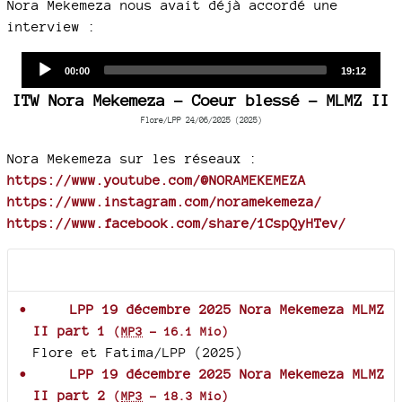
Nora Mekemeza nous avait déjà accordé une
interview :
Audio
Current
Total
00:00
19:12
time
duration
Player
ITW Nora Mekemeza - Coeur blessé - MLMZ II
Flore/LPP 24/06/2025 (2025)
Nora Mekemeza sur les réseaux :
https://www.youtube.com/@NORAMEKEMEZA
https://www.instagram.com/noramekemeza/
https://www.facebook.com/share/1CspQyHTev/
Documents joints
LPP 19 décembre 2025 Nora Mekemeza MLMZ
II part 1
(
MP3
-
16.1 Mio
)
Flore et Fatima/LPP (2025)
LPP 19 décembre 2025 Nora Mekemeza MLMZ
II part 2
(
MP3
-
18.3 Mio
)