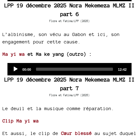
LPP 19 décembre 2025 Nora Mekemeza MLMZ II
part 6
Flore et Fatima/LPP (2025)
L’albinisme, son vécu au Gabon et ici, son
engagement pour cette cause.
Ma yi wa
et Ma ke yang (outro) :
Audio
Current
Total
00:00
12:42
time
duration
Player
LPP 19 décembre 2025 Nora Mekemeza MLMZ II
part 7
Flore et Fatima/LPP (2025)
Le deuil et la musique comme réparation.
Clip Ma yi wa
Et aussi, le clip de
Cœur blessé
au sujet duquel