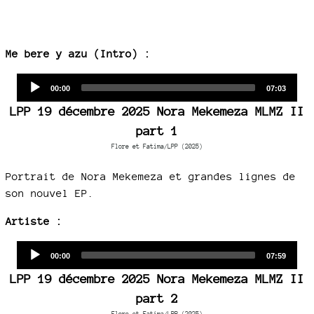
Me bere y azu (Intro) :
Audio
Current
Total
00:00
07:03
time
duration
Player
LPP 19 décembre 2025 Nora Mekemeza MLMZ II
part 1
Flore et Fatima/LPP (2025)
Portrait de Nora Mekemeza et grandes lignes de
son nouvel EP.
Artiste :
Audio
Current
Total
00:00
07:59
time
duration
Player
LPP 19 décembre 2025 Nora Mekemeza MLMZ II
part 2
Flore et Fatima/LPP (2025)