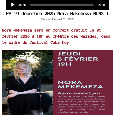
Audio
Current
Total
00:00
59:58
time
duration
Player
LPP 19 décembre 2025 Nora Mekemeza MLMZ II
Flore et Fatima/LPP (2025)
Nora Mekemeza sera en concert gratuit le 05
février 2026 à 19h au Théâtre des Mazades, dans
le cadre du festival Cuba hoy.