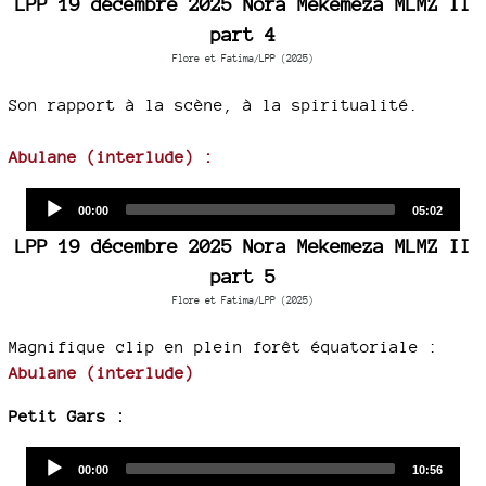
LPP 19 décembre 2025 Nora Mekemeza MLMZ II
part 4
Flore et Fatima/LPP (2025)
Son rapport à la scène, à la spiritualité.
Abulane (interlude) :
Audio
Current
Total
00:00
05:02
time
duration
Player
LPP 19 décembre 2025 Nora Mekemeza MLMZ II
part 5
Flore et Fatima/LPP (2025)
Magnifique clip en plein forêt équatoriale :
Abulane (interlude)
Petit Gars :
Audio
Current
Total
00:00
10:56
time
duration
Player