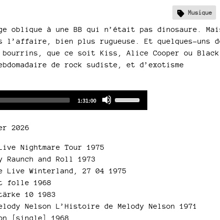
Musique
ge oblique à une BB qui n’était pas dinosaure. Mai
s l’affaire, bien plus rugueuse. Et quelques-uns d
 bourrins, que ce soit Kiss, Alice Cooper ou Black
ebdomadaire de rock sudiste, et d’exotisme
Audio
Use
Total
1:31:00
duration
Player
Up/Down
Arrow
er 2026
keys
to
Live Nightmare Tour 1975
increase
y Raunch and Roll 1973
or
e Live Winterland, 27 04 1975
decrease
t folle 1968
volume.
tärke 10 1983
elody Nelson L’Histoire de Melody Nelson 1971
on [single] 1968