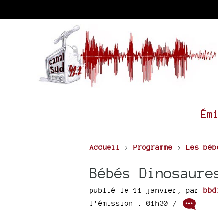
Ém
Accueil
>
Programme
>
Les béb
Bébés Dinosaure
publié le 11 janvier
,
par
bbd
l'émission : 01h30
/