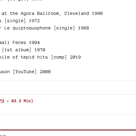
 at the Agora Ballroom, Cleveland 1990
s [single] 1972
r Le quiproquophone [single] 1968
mall Feces 1994
 [1st album] 1970
pile of tepid hits [comp] 2019
uson [YouTube] 2008
P3
-
83.3 Mio
)
re