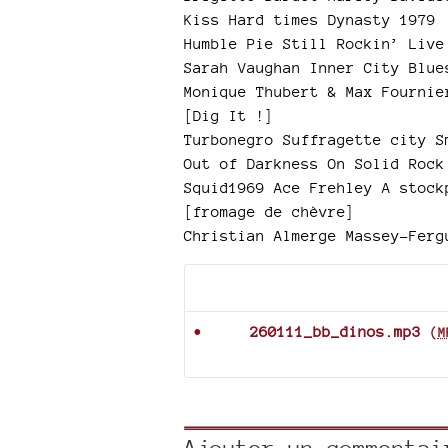
Kiss Hard times Dynasty 1979
Humble Pie Still Rockin’ Live
Sarah Vaughan Inner City Blue
Monique Thubert & Max Fournie
[Dig It !]
Turbonegro Suffragette city S
Out of Darkness On Solid Rock
Squid1969 Ace Frehley A stock
[fromage de chèvre]
Christian Almerge Massey-Ferg
Documents joints
260111_bb_dinos.mp3
(
M
Ajouter un commentai