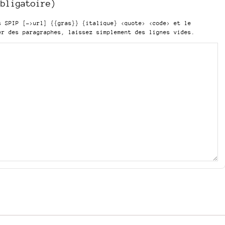
obligatoire)
is SPIP
[->url] {{gras}} {italique} <quote> <code>
et le
er des paragraphes, laissez simplement des lignes vides.