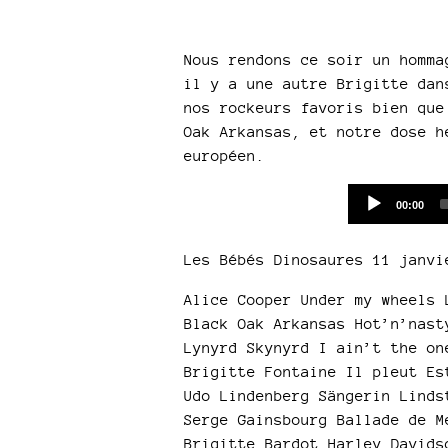
Nous rendons ce soir un homma
il y a une autre Brigitte dan
nos rockeurs favoris bien que
Oak Arkansas, et notre dose h
européen.
Current
00:00
time
Les Bébés Dinosaures 11 janvi
Alice Cooper Under my wheels 
Black Oak Arkansas Hot’n’nast
Lynyrd Skynyrd I ain’t the on
Brigitte Fontaine Il pleut Es
Udo Lindenberg Sängerin Linds
Serge Gainsbourg Ballade de M
Brigitte Bardot Harley Davids