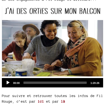
Audio
Current
Total
00:00
1:20:26
time
duration
Player
Pour suivre et retrouver toutes les infos de Fil
Rouge, c’est par
ici
et par
là