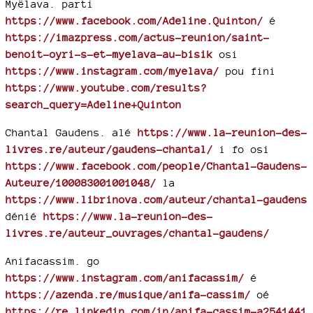
Myëlava. parti
https://www.facebook.com/Adeline.Quinton/
é
https://imazpress.com/actus-reunion/saint-
benoit-oyri-s-et-myelava-au-bisik
osi
https://www.instagram.com/myelava/
pou fini
https://www.youtube.com/results?
search_query=Adeline+Quinton
Chantal Gaudens. alé
https://www.la-reunion-des-
livres.re/auteur/gaudens-chantal/
i fo osi
https://www.facebook.com/people/Chantal-Gaudens-
Auteure/100083001001048/
la
https://www.librinova.com/auteur/chantal-gaudens
dénié
https://www.la-reunion-des-
livres.re/auteur_ouvrages/chantal-gaudens/
Anifacassim. go
https://www.instagram.com/anifacassim/
é
https://azenda.re/musique/anifa-cassim/
oé
https://re.linkedin.com/in/anifa-cassim-a2541441