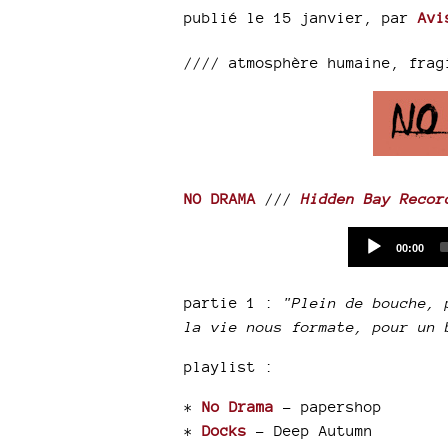
publié le 15 janvier
,
par
Avi
//// atmosphère humaine, frag
NO DRAMA
///
Hidden Bay Recor
Current
00:00
time
partie 1 :
"Plein de bouche, 
la vie nous formate, pour un 
playlist :
*
No Drama
- papershop
*
Docks
- Deep Autumn