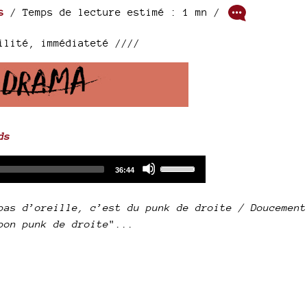
s
/ Temps de lecture estimé : 1 mn /
ilité, immédiateté ////
ds
Audio
Use
Total
36:44
duration
Player
Up/Down
Arrow
pas d’oreille, c’est du punk de droite / Doucement
keys
bon punk de droite
"...
to
increase
or
decrease
volume.