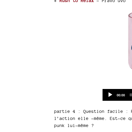
*
Rush to Relax
- Pravo uvo
Current
00:00
time
partie 4 : Question facile : 
l’action elle -même. Est-ce q
punk lui-même ?