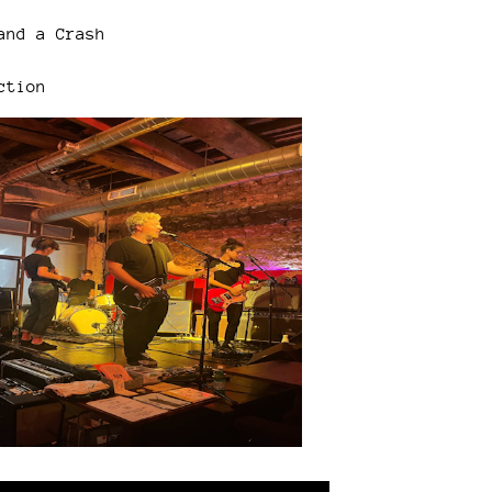
and a Crash
ction