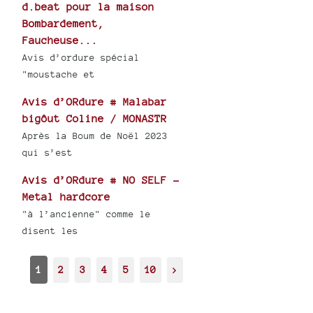
d.beat pour la maison
Bombardement,
Faucheuse...
Avis d’ordure spécial
"moustache et
Avis d’ORdure # Malabar
bigôut Coline / MONASTR
Après la Boum de Noël 2023
qui s’est
Avis d’ORdure # NO SELF -
Metal hardcore
"à l’ancienne" comme le
disent les
1
2
3
4
5
10
>