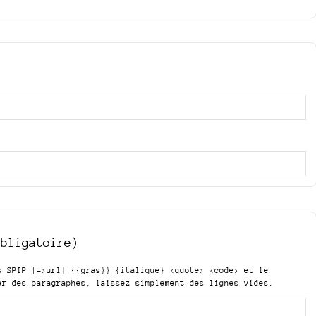
obligatoire)
is SPIP
[->url] {{gras}} {italique} <quote> <code>
et le
er des paragraphes, laissez simplement des lignes vides.