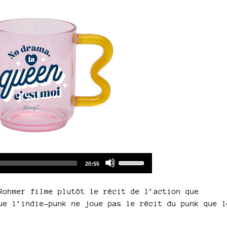
Audio
Use
Total
20:55
duration
Player
Up/Down
Arrow
Rohmer filme plutôt le récit de l’action que
keys
ue l’indie-punk ne joue pas le récit du punk que l
to
increase