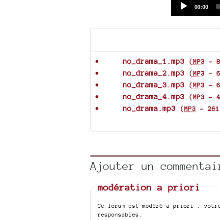
Current
00:00
time
Documents joints
no_drama_1.mp3
(
MP3
-
no_drama_2.mp3
(
MP3
-
no_drama_3.mp3
(
MP3
-
no_drama_4.mp3
(
MP3
-
no_drama.mp3
(
MP3
-
261
Ajouter un commentai
modération a priori
Ce forum est modéré a priori : votr
responsables.