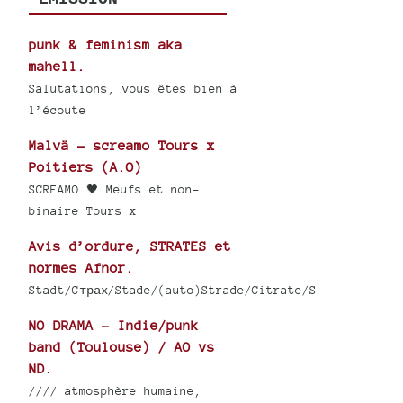
punk & feminism aka
mahell.
Salutations, vous êtes bien à
l’écoute
Malvä - screamo Tours x
Poitiers (A.O)
SCREAMO 🖤 Meufs et non-
binaire Tours x
Avis d’ordure, STRATES et
normes Afnor.
Stadt/Cтрах/Stade/(auto)Strade/Citrate/S
NO DRAMA - Indie/punk
band (Toulouse) / AO vs
ND.
//// atmosphère humaine,