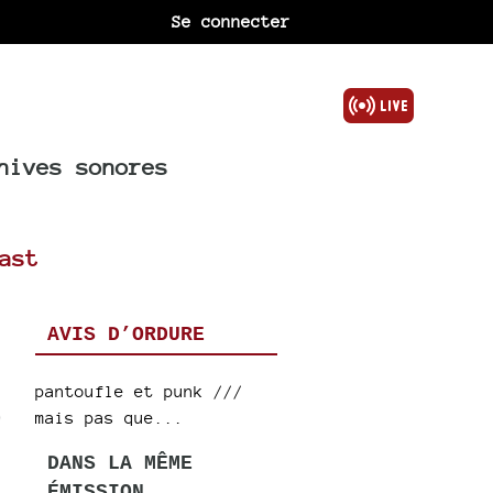
Se connecter
hives sonores
ast
AVIS D’ORDURE
pantoufle et punk ///
O
mais pas que...
DANS LA MÊME
ÉMISSION