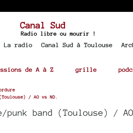
Canal Sud
Radio libre ou mourir !
La radio
Canal Sud à Toulouse
Arc
issions de A à Z
grille
podc
ordure
(Toulouse) / AO vs ND.
e/punk band (Toulouse) / A