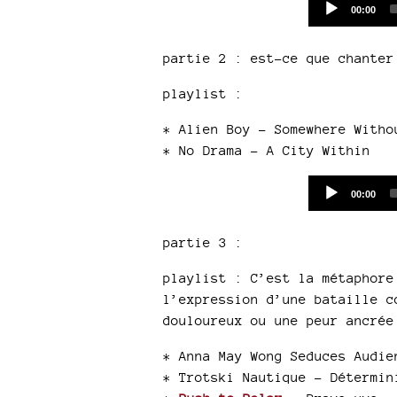
Current
00:00
time
partie 2 : est-ce que chante
playlist :
* Alien Boy - Somewhere Witho
* No Drama - A City Within
Current
00:00
time
partie 3 :
playlist : C’est la métaphore
l’expression d’une bataille c
douloureux ou une peur ancrée
* Anna May Wong Seduces Audie
* Trotski Nautique - Détermin