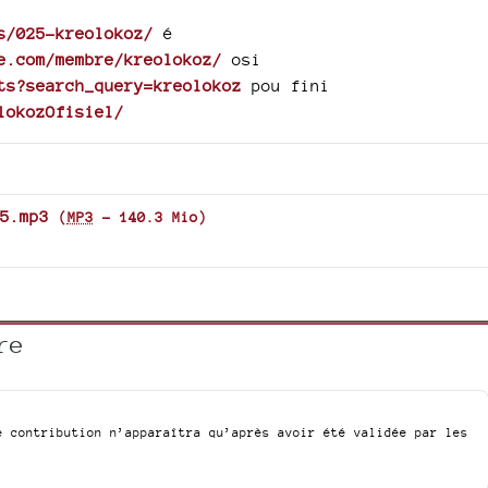
s/025-kreolokoz/
é
e.com/membre/kreolokoz/
osi
ts?search_query=kreolokoz
pou fini
lokozOfisiel/
5.mp3
(
MP3
-
140.3 Mio
)
re
e contribution n’apparaîtra qu’après avoir été validée par les