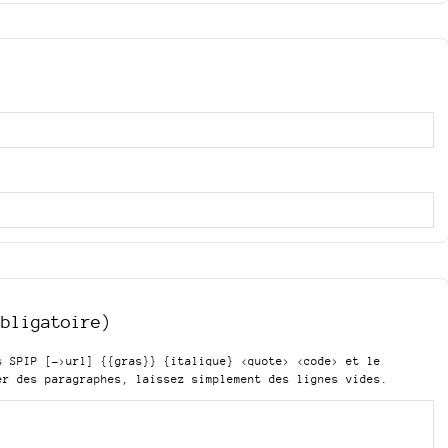
obligatoire)
is SPIP
[->url] {{gras}} {italique} <quote> <code>
et le
er des paragraphes, laissez simplement des lignes vides.