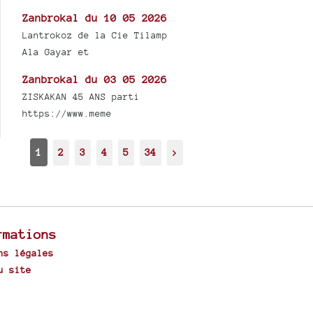
Zanbrokal du 10 05 2026
Lantrokoz de la Cie Tilamp
Ala Gayar et
Zanbrokal du 03 05 2026
ZISKAKAN 45 ANS parti
https://www.meme
1
2
3
4
5
34
>
rmations
ns légales
u site