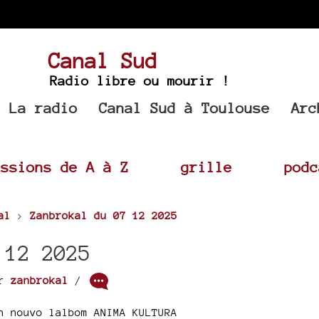
Canal Sud
Radio libre ou mourir !
La radio
Canal Sud à Toulouse
Arc
issions de A à Z
grille
podc
al
>
Zanbrokal du 07 12 2025
 12 2025
ar
zanbrokal
/
n nouvo lalbom ANIMA KULTURA