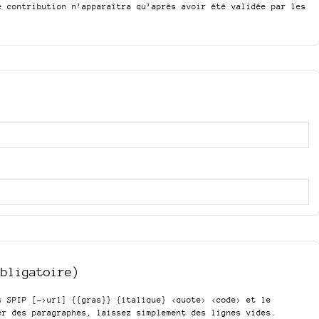
e contribution n’apparaîtra qu’après avoir été validée par les
obligatoire)
is SPIP
[->url] {{gras}} {italique} <quote> <code>
et le
er des paragraphes, laissez simplement des lignes vides.