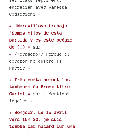
les États répriment,
entretien avec Vanessa
Codaccioni »
« ¡Maravilloso trabajo !
"Somos hijos de esta
partida y es este pedazo
de (…) »
sur
« //brasero// Porque el
corazón no quiere #1
Partir »
« Très certainement les
tambours du Bronx titre
Garini »
sur « Mentions
légales »
« Bonjour, Le 15 avril
vers 15h 30, je suis
tombée par hasard sur une