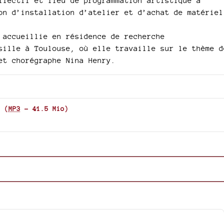
llectif et lieu de programmation artistique à
on d’installation d’atelier et d’achat de matériel
 accueillie en résidence de recherche
sille à Toulouse, où elle travaille sur le thème d
et chorégraphe Nina Henry.
(
MP3
-
41.5 Mio
)