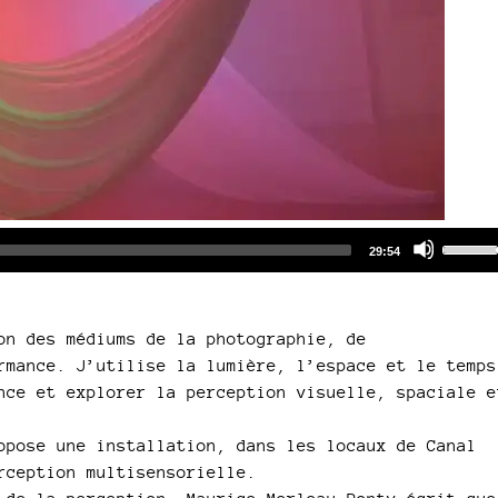
Audio
Use
Total
29:54
duration
Player
Up/Do
Arrow
keys
on des médiums de la photographie, de
to
rmance. J’utilise la lumière, l’espace et le temps
increa
nce et explorer la perception visuelle, spaciale e
or
decre
opose une installation, dans les locaux de Canal
volum
rception multisensorielle.