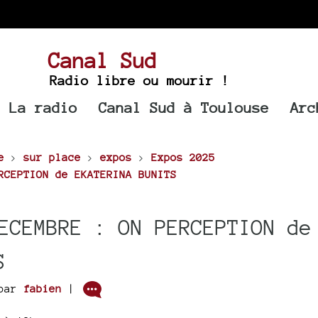
Canal Sud
Radio libre ou mourir !
La radio
Canal Sud à Toulouse
Arc
e
>
sur place
>
expos
>
Expos 2025
RCEPTION de EKATERINA BUNITS
ECEMBRE : ON PERCEPTION de
S
par
fabien
|