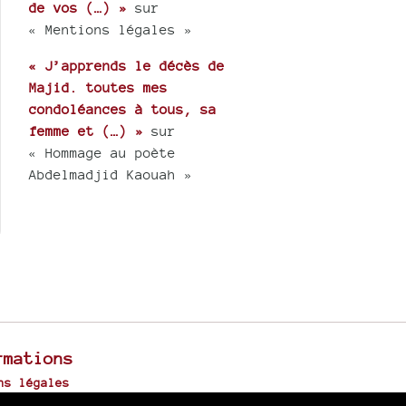
de vos (…) »
sur
« Mentions légales »
« J’apprends le décès de
Majid. toutes mes
condoléances à tous, sa
femme et (…) »
sur
« Hommage au poète
Abdelmadjid Kaouah »
rmations
ns légales
u site