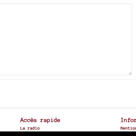
Accès rapide
Info
La radio
Mentio
Canal Sud à Toulouse
Plan d