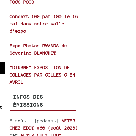
POCO POCO
Concert 100 par 100 le 16
mai dans notre salle
d’expo
Expo Photos RWANDA de
Séverine BLANCHET
"DIURNE" EXPOSITION DE
wn
COLLAGES PAR GILLES G EN
AVRIL
INFOS DES
se
ÉMISSIONS
t
ase
6 août
- [podcast]
AFTER
e.
CHEZ EDDY #66 (août 2026)
par
AFTER CHEZ EDDY