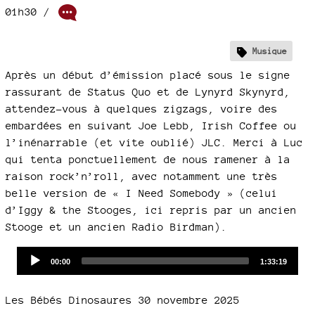
01h30
/
Musique
Après un début d’émission placé sous le signe
rassurant de Status Quo et de Lynyrd Skynyrd,
attendez-vous à quelques zigzags, voire des
embardées en suivant Joe Lebb, Irish Coffee ou
l’inénarrable (et vite oublié) JLC. Merci à Luc
qui tenta ponctuellement de nous ramener à la
raison rock’n’roll, avec notamment une très
belle version de « I Need Somebody » (celui
d’Iggy & the Stooges, ici repris par un ancien
Stooge et un ancien Radio Birdman).
Audio
Current
Total
00:00
1:33:19
time
duration
Player
Les Bébés Dinosaures 30 novembre 2025