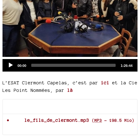
Audio
Current
Total
00:00
1:26:44
time
duration
Player
L’ESAT Clermont Capelas, c’est par
ici
et la Cie
Les Point Nommées, par
là
Documents joints
le_fils_de_clermont.mp3
(
MP3
-
198.5 Mio
)