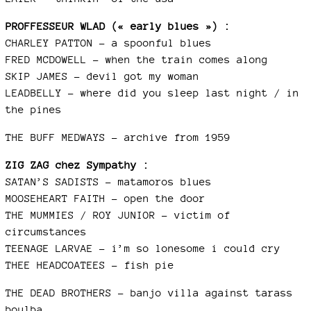
PROFFESSEUR WLAD (« early blues ») :
CHARLEY PATTON – a spoonful blues
FRED MCDOWELL – when the train comes along
SKIP JAMES – devil got my woman
LEADBELLY – where did you sleep last night / in
the pines
THE BUFF MEDWAYS – archive from 1959
ZIG ZAG chez Sympathy :
SATAN’S SADISTS – matamoros blues
MOOSEHEART FAITH – open the door
THE MUMMIES / ROY JUNIOR – victim of
circumstances
TEENAGE LARVAE – i’m so lonesome i could cry
THEE HEADCOATEES – fish pie
THE DEAD BROTHERS – banjo villa against tarass
boulba