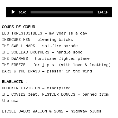
Audio
Current
Total
00:00
3:07:19
time
duration
Player
COUPS DE COEUR :
LES IRRESISTIBLES – my year is a day
INSECURE MEN – cleaning bricks
THE SWELL MAPS – spitfire parade
THE SOLEDAD BROTHERS – handle song
THE DWARVES – hurricane fighter plane
THE FREEZE – for j.p.s. (with love & loathing)
BART & THE BRATS – pissin’ in the wind
BLABLACTU :
HOBOKEN DIVISION - discipline
THE COVIDS feat. NESTTER DONUTS – banned from
the usa
LITTLE DADDY WALTON & SONS – highway blues