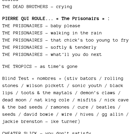
THE DEAD BROTHERS – crying
PIERRE QUI ROULE... « The Prisonairs » :
THE PRISONAIRES – baby please
THE PRISONAIRES – walking in the rain
THE PRISONAIRES – that chick’s too young to fry
THE PRISONAIRES – softly & tenderly
THE PRISONAIRES – what‘ll you do next
THE TROPICS – as time’s gone
Blind Test « nombres » (stiv bators / rolling
stones / wilson pickett / sonic youth / black
lips / toots & the maytals / demon’s claws /
dead moon / nat king cole / misfits / nick cave
& the bad seeds / ramones / cure / beatles /
seeds / david bowie / wire / hives / gg allin /
jackie brenston – ike turner)
CHEATER SLICK – you don’t satisfy