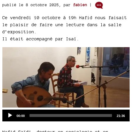
publié le 8 octobre 2025
,
par
fabien
|
Ce vendredi 10 octobre à 19h Hafid nous faisait
le plaisir de faire une lecture dans la salle
d’exposition.
Il était accompagné par Isaï.
Audio
Current
Total
00:00
21:36
time
duration
Player
Hafid Saïdi, docteur en sociologie et en