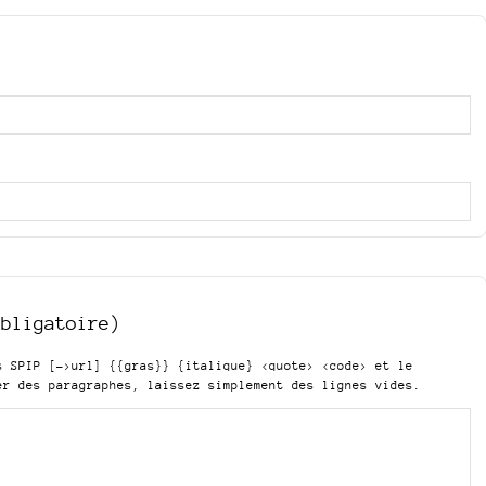
obligatoire)
is SPIP
[->url] {{gras}} {italique} <quote> <code>
et le
er des paragraphes, laissez simplement des lignes vides.