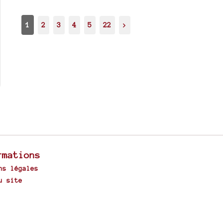
1
2
3
4
5
22
>
rmations
ns légales
u site