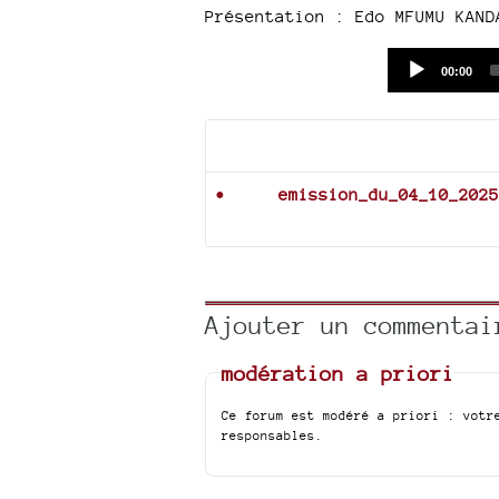
Présentation : Edo MFUMU KAND
Current
00:00
time
Documents joints
emission_du_04_10_2025
Ajouter un commentai
modération a priori
Ce forum est modéré a priori : votr
responsables.