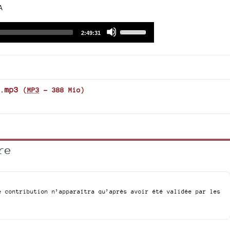
A
Audio
Use
Total
2:49:31
duration
Player
Up/Down
Arrow
keys
to
increase
.mp3
(
MP3
-
388 Mio
)
or
decrease
volume.
re
e contribution n’apparaîtra qu’après avoir été validée par les