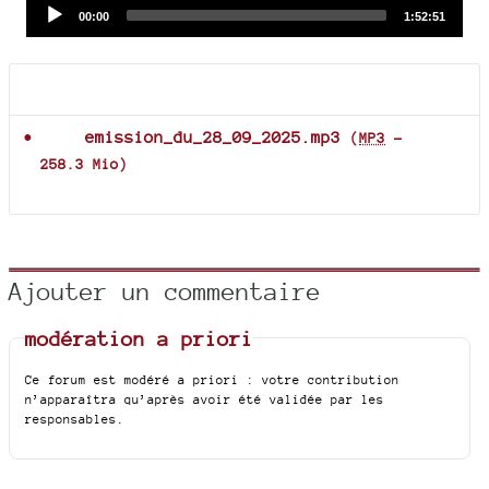
Audio
Current
Total
00:00
1:52:51
time
duration
Player
Documents joints
emission_du_28_09_2025.mp3
(
MP3
-
258.3 Mio
)
Ajouter un commentaire
modération a priori
Ce forum est modéré a priori : votre contribution
n’apparaîtra qu’après avoir été validée par les
responsables.