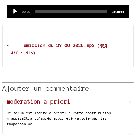
Audio
Current
Total
00:00
3:00:04
time
duration
Player
Documents joints
emission_du_27_09_2025.mp3
(
MP3
-
412.1 Mio
)
Ajouter un commentaire
modération a priori
Ce forum est modéré a priori : votre contribution
n’apparaîtra qu’après avoir été validée par les
responsables.