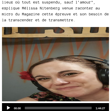
lieux où tout est suspendu, sauf l’amour",
explique Mélissa Nitenberg venue raconter au
micro du Magazine cette épreuve et son besoin de
la transcender et de transmettre.
Audio
Current
Total
00:00
1:44:27
time
duration