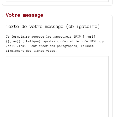
Votre message
Texte de votre message (obligatoire)
Ce formulaire accepte les raccourcis SPIP
[->url]
{{gras}} {italique} <quote> <code>
et le code HTML
<q>
<del> <ins>
. Pour créer des paragraphes, laissez
simplement des lignes vides.