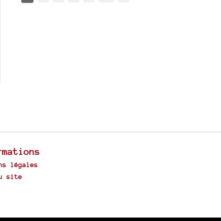
rmations
ns légales
u site