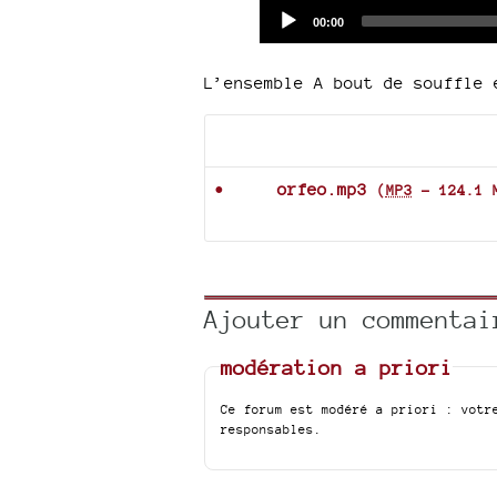
Current
00:00
time
L’ensemble A bout de souffle
Documents joints
orfeo.mp3
(
MP3
-
124.1 
Ajouter un commentai
modération a priori
Ce forum est modéré a priori : votr
responsables.