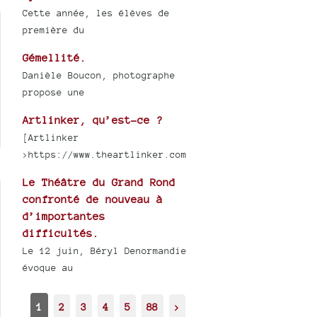
Cette année, les élèves de
première du
Gémellité.
Danièle Boucon, photographe
propose une
Artlinker, qu’est-ce ?
[Artlinker
>https://www.theartlinker.com
Le Théâtre du Grand Rond
confronté de nouveau à
d’importantes
difficultés.
Le 12 juin, Béryl Denormandie
évoque au
1
2
3
4
5
88
>