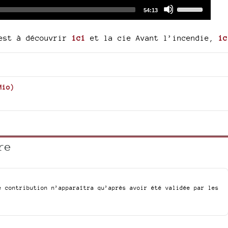
Audio
Use
Total
54:13
duration
Player
Up/Down
Arrow
 est à découvrir
ici
et la cie Avant l’incendie,
ic
keys
to
increase
or
Mio
)
decrease
volume.
re
e contribution n’apparaîtra qu’après avoir été validée par les