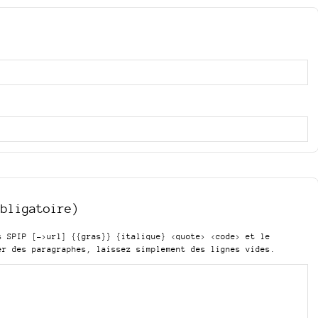
obligatoire)
is SPIP
[->url] {{gras}} {italique} <quote> <code>
et le
er des paragraphes, laissez simplement des lignes vides.