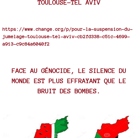
TOULOUSE-TEL AVIV
https://www.change.org/p/pour-la-suspension-du-
jumelage-toulouse-tel-aviv-cb2fd338-c51c-4699-
a913-c9c84a6040f2
FACE AU GÉNOCIDE, LE SILENCE DU
MONDE EST PLUS EFFRAYANT QUE LE
BRUIT DES BOMBES.