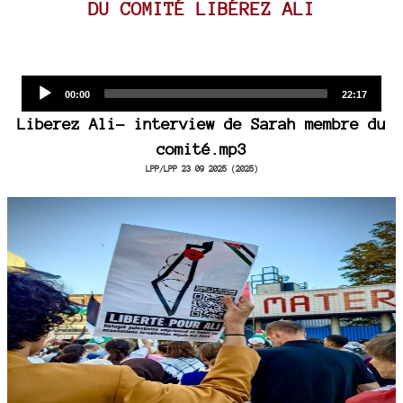
DU COMITÉ LIBÉREZ ALI
Audio
Current
Total
00:00
22:17
time
duration
Player
Liberez Ali- interview de Sarah membre du
comité.mp3
LPP/LPP 23 09 2025 (2025)