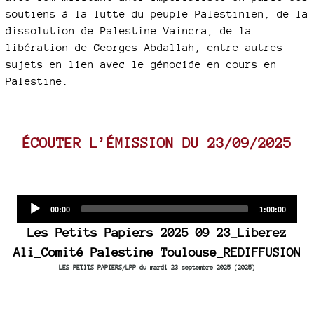
soutiens à la lutte du peuple Palestinien, de la
dissolution de Palestine Vaincra, de la
libération de Georges Abdallah, entre autres
sujets en lien avec le génocide en cours en
Palestine.
ÉCOUTER L’ÉMISSION DU 23/09/2025
Audio
Current
Total
00:00
1:00:00
time
duration
Player
Les Petits Papiers 2025 09 23_Liberez
Ali_Comité Palestine Toulouse_REDIFFUSION
LES PETITS PAPIERS/LPP du mardi 23 septembre 2025 (2025)