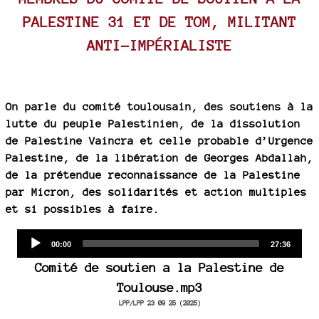
PALESTINE 31 ET DE TOM, MILITANT
ANTI-IMPÉRIALISTE
On parle du comité toulousain, des soutiens à la
lutte du peuple Palestinien, de la dissolution
de Palestine Vaincra et celle probable d’Urgence
Palestine, de la libération de Georges Abdallah,
de la prétendue reconnaissance de la Palestine
par Micron, des solidarités et action multiples
et si possibles à faire.
Audio
Current
Total
00:00
27:36
time
duration
Player
Comité de soutien a la Palestine de
Toulouse.mp3
LPP/LPP 23 09 25 (2025)