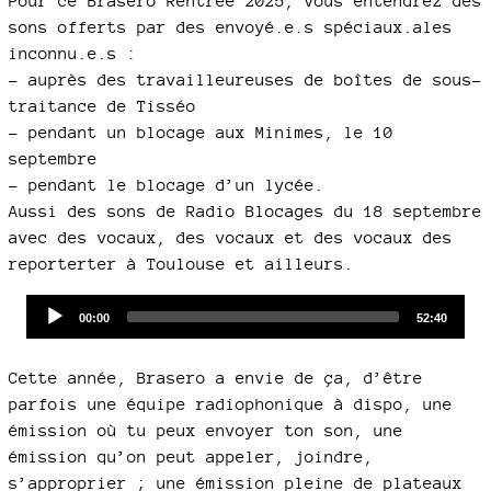
Pour ce Brasero Rentrée 2025, vous entendrez des
sons offerts par des envoyé.e.s spéciaux.ales
inconnu.e.s :
–
auprès des travailleureuses de boîtes de sous-
traitance de Tisséo
–
pendant un blocage aux Minimes, le 10
septembre
–
pendant le blocage d’un lycée.
Aussi des sons de Radio Blocages du 18 septembre
avec des vocaux, des vocaux et des vocaux des
reporterter à Toulouse et ailleurs.
Audio
Current
Total
00:00
52:40
time
duration
Player
Cette année, Brasero a envie de ça, d’être
parfois une équipe radiophonique à dispo, une
émission où tu peux envoyer ton son, une
émission qu’on peut appeler, joindre,
s’approprier ; une émission pleine de plateaux