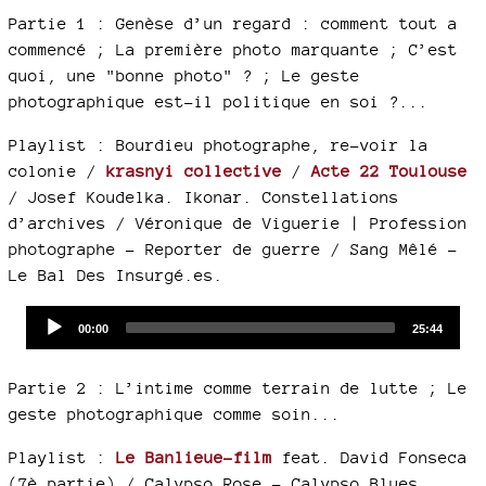
Partie 1 : Genèse d’un regard : comment tout a
commencé ; La première photo marquante ; C’est
quoi, une "bonne photo" ? ; Le geste
photographique est-il politique en soi ?...
Playlist : Bourdieu photographe, re-voir la
colonie /
krasnyi collective
/
Acte 22 Toulouse
/ Josef Koudelka. Ikonar. Constellations
d’archives / Véronique de Viguerie | Profession
photographe - Reporter de guerre / Sang Mêlé -
Le Bal Des Insurgé.es.
Audio
Current
Total
00:00
25:44
time
duration
Player
Partie 2 : L’intime comme terrain de lutte ; Le
geste photographique comme soin...
Playlist :
Le Banlieue-film
feat. David Fonseca
(7è partie) / Calypso Rose - Calypso Blues.