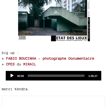
big up :
*
FABIO BOUCINHA
-
photographe Documentaire
*
CPES
du
MIRAIL
Audio
Current
Total
00:00
1:35:17
time
duration
Player
merci Kendra.
Documents joints