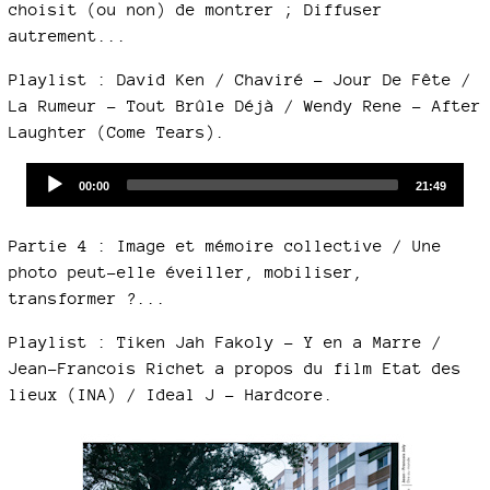
choisit (ou non) de montrer ; Diffuser
autrement...
Playlist : David Ken / Chaviré - Jour De Fête /
La Rumeur - Tout Brûle Déjà / Wendy Rene - After
Laughter (Come Tears).
Audio
Current
Total
00:00
21:49
time
duration
Player
Partie 4 : Image et mémoire collective / Une
photo peut-elle éveiller, mobiliser,
transformer ?...
Playlist : Tiken Jah Fakoly - Y en a Marre /
Jean-Francois Richet a propos du film Etat des
lieux (INA) / Ideal J - Hardcore.