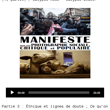
Audio
Current
Total
00:00
25:05
time
duration
Player
Partie 3 : Éthique et lignes de doute ; Ce qu’on