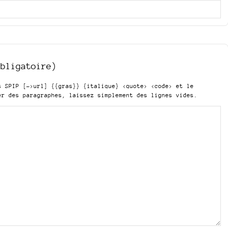
obligatoire)
is SPIP
[->url] {{gras}} {italique} <quote> <code>
et le
er des paragraphes, laissez simplement des lignes vides.