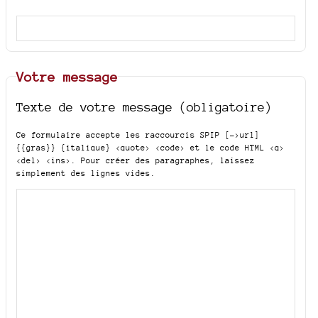
Votre message
Texte de votre message (obligatoire)
Ce formulaire accepte les raccourcis SPIP
[->url]
{{gras}} {italique} <quote> <code>
et le code HTML
<q>
<del> <ins>
. Pour créer des paragraphes, laissez
simplement des lignes vides.