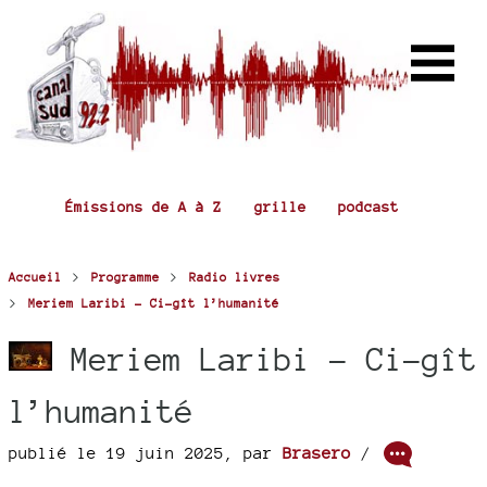
Émissions de A à Z
grille
podcast
>
>
Accueil
Programme
Radio livres
>
Meriem Laribi - Ci-gît l’humanité
Meriem Laribi - Ci-gît
l’humanité
publié le 19 juin 2025
,
par
Brasero
/