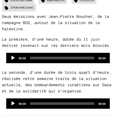
Colonialisme
Répression
histoire
International
Deux émissions avec Jean-Pierre Boucher, de la
campagne BDS, autour de la situation de la
Palestine.
La première, d’une heure, datée du 11 juin
dernier revenait sur les derniers mois écoulés.
Audio
Current
Total
00:00
00:00
time
duration
Player
La seconde, d’une durée de trois quart d’heure,
réalisée cette semaine traite de la situation
actuelle, des bombardements israéliens sur Gaza
et de la solidarité qui s’organise.
Audio
Current
Total
00:00
00:00
time
duration
Player