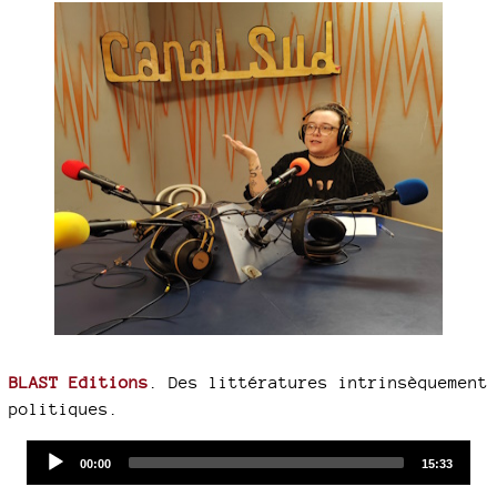
BLAST Editions
. Des littératures intrinsèquement
politiques.
Audio
Current
Total
00:00
15:33
time
duration
Player