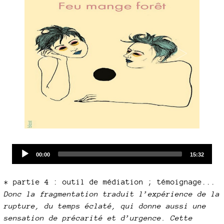
Audio
Current
Total
00:00
15:32
time
duration
Player
* partie 4 : outil de médiation ; témoignage...
Donc la fragmentation traduit l’expérience de la
rupture, du temps éclaté, qui donne aussi une
sensation de précarité et d’urgence. Cette