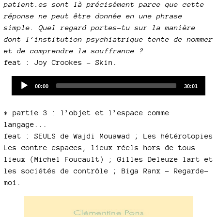
patient.es sont là précisément parce que cette
réponse ne peut être donnée en une phrase
simple. Quel regard portes-tu sur la manière
dont l’institution psychiatrique tente de nommer
et de comprendre la souffrance ?
feat : Joy Crookes - Skin.
Audio
Current
Total
00:00
30:01
time
duration
Player
* partie 3 : l’objet et l’espace comme
langage...
feat : SEULS de Wajdi Mouawad ; Les hétérotopies
Les contre espaces, lieux réels hors de tous
lieux (Michel Foucault) ; Gilles Deleuze lart et
les sociétés de contrôle ; Biga Ranx - Regarde-
moi.