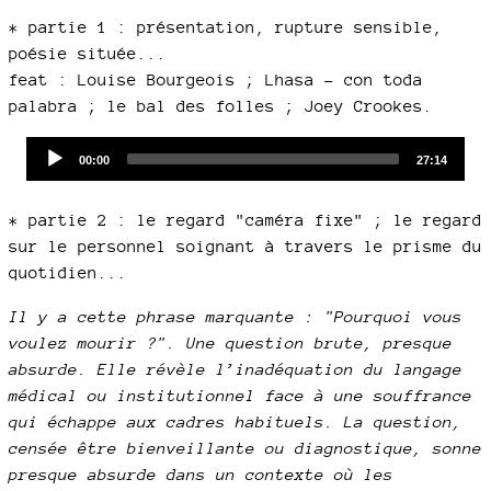
* partie 1 : présentation, rupture sensible,
poésie située...
feat : Louise Bourgeois ; Lhasa - con toda
palabra ; le bal des folles ; Joey Crookes.
Audio
Current
Total
00:00
27:14
time
duration
Player
* partie 2 : le regard "caméra fixe" ; le regard
sur le personnel soignant à travers le prisme du
quotidien...
Il y a cette phrase marquante : "Pourquoi vous
voulez mourir ?". Une question brute, presque
absurde. Elle révèle l’inadéquation du langage
médical ou institutionnel face à une souffrance
qui échappe aux cadres habituels. La question,
censée être bienveillante ou diagnostique, sonne
presque absurde dans un contexte où les