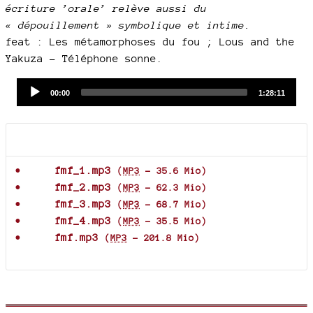
écriture ’orale’ relève aussi du
« dépouillement » symbolique et intime.
feat : Les métamorphoses du fou ; Lous and the
Yakuza - Téléphone sonne.
Audio
Current
Total
00:00
1:28:11
time
duration
Player
Documents joints
fmf_1.mp3
(
MP3
-
35.6 Mio
)
fmf_2.mp3
(
MP3
-
62.3 Mio
)
fmf_3.mp3
(
MP3
-
68.7 Mio
)
fmf_4.mp3
(
MP3
-
35.5 Mio
)
fmf.mp3
(
MP3
-
201.8 Mio
)