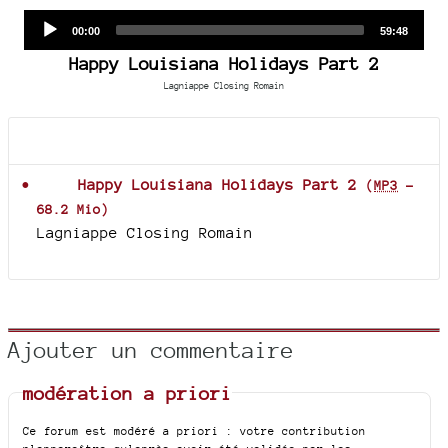
Audio
Current
Total
00:00
59:48
time
duration
Player
Happy Louisiana Holidays Part 2
Lagniappe Closing Romain
Documents joints
Happy Louisiana Holidays Part 2
(
MP3
-
68.2 Mio
)
Lagniappe Closing Romain
Ajouter un commentaire
modération a priori
Ce forum est modéré a priori : votre contribution