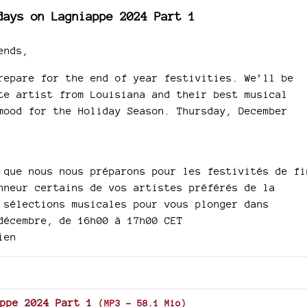
days on Lagniappe 2024 Part 1
ends,
repare for the end of year festivities. We’ll be
te artist from Louisiana and their best musical
mood for the Holiday Season. Thursday, December
 que nous nous préparons pour les festivités de fi
nneur certains de vos artistes préférés de la
 sélections musicales pour vous plonger dans
décembre, de 16h00 à 17h00 CET
ien
ppe 2024 Part 1
(
MP3
-
58.1 Mio
)