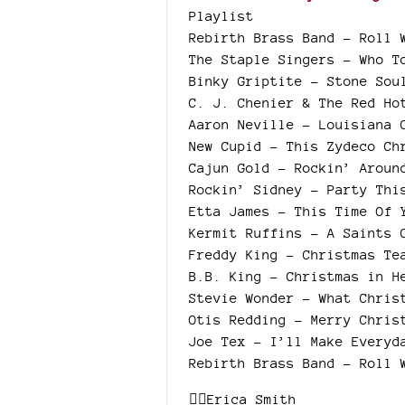
Playlist
Rebirth Brass Band - Roll 
The Staple Singers - Who T
Binky Griptite - Stone Sou
C. J. Chenier & The Red Ho
Aaron Neville - Louisiana 
New Cupid - This Zydeco Ch
Cajun Gold - Rockin’ Aroun
Rockin’ Sidney - Party Thi
Etta James - This Time Of 
Kermit Ruffins - A Saints 
Freddy King - Christmas Te
B.B. King - Christmas in H
Stevie Wonder - What Chris
Otis Redding - Merry Chris
Joe Tex - I’ll Make Everyd
Rebirth Brass Band - Roll 
❤️‍🔥Erica Smith