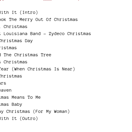
With It (Intro)
ook The Merry Out Of Christmas
l Christmas
t Louisiana Band - Zydeco Christmas
Christmas Day
ristmas
d The Christmas Tree
s Christmas
Year (When Christmas Is Near)
Christmas
ars
eaven
tmas Means To Me
tmas Baby
ay Christmas (For My Woman)
With It (Outro)