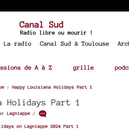
Canal Sud
Radio libre ou mourir !
La radio
Canal Sud à Toulouse
Arc
issions de A à Z
grille
podc
pe
>
Happy Louisiana Holidays Part 1
 Holidays Part 1
ar
Lagniappe
/