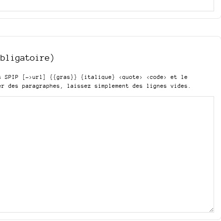
obligatoire)
is SPIP
[->url] {{gras}} {italique} <quote> <code>
et le
er des paragraphes, laissez simplement des lignes vides.