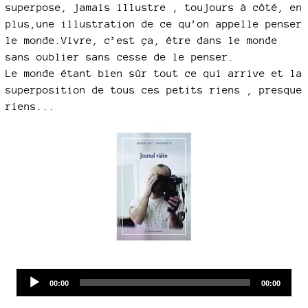
superpose, jamais illustre , toujours à côté, en
plus,une illustration de ce qu’on appelle penser
le monde.Vivre, c’est ça, être dans le monde
sans oublier sans cesse de le penser.
Le monde étant bien sûr tout ce qui arrive et la
superposition de tous ces petits riens , presque
riens...
Audio
Current
Total
00:00
00:00
time
duration
Player