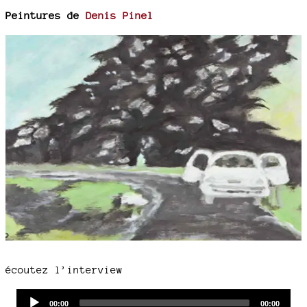
Peintures de
Denis Pinel
écoutez l’interview
Audio
Current
Total
00:00
00:00