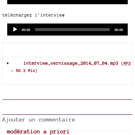
time
duration
Player
téléchargez l’interview
Audio
Current
Total
00:00
00:00
time
duration
Player
Documents joints
interview_vernissage_2014_07_04.mp3
(
MP3
-
56.3 Mio
)
Ajouter un commentaire
modération a priori