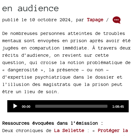
en audience
publié le 10 octobre 2024
,
par
Tapage
/
De nombreuses personnes atteintes de troubles
mentaux sont envoyées en prison après avoir été
jugées en comparution immédiate. À travers deux
récits d’audience, on revient sur cette
question, qui croise la notion problématique de
« dangerosité », la présence – ou non –
d’expertise psychiatrique dans le dossier et
l’illusion des magistrats que la prison peut
être un lieu de soin.
Audio
Current
Total
00:00
1:08:45
time
duration
Player
Ressources évoquées dans l’émission :
Deux chroniques de
La Sellette
: «
Protéger la