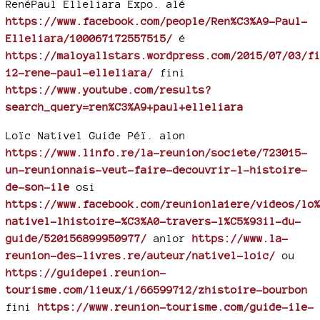
RenéPaul Elleliara Expo. alé
https://www.facebook.com/people/Ren%C3%A9-Paul-
Elleliara/100067172557515/
é
https://maloyallstars.wordpress.com/2015/07/03/f
12-rene-paul-elleliara/
fini
https://www.youtube.com/results?
search_query=ren%C3%A9+paul+elleliara
Loïc Nativel Guide Péï. alon
https://www.linfo.re/la-reunion/societe/723015-
un-reunionnais-veut-faire-decouvrir-l-histoire-
de-son-ile
osi
https://www.facebook.com/reunionla1ere/videos/lo
nativel-lhistoire-%C3%A0-travers-l%C5%93il-du-
guide/520156899950977/
anlor
https://www.la-
reunion-des-livres.re/auteur/nativel-loic/
ou
https://guidepei.reunion-
tourisme.com/lieux/i/66599712/zhistoire-bourbon
fini
https://www.reunion-tourisme.com/guide-ile-