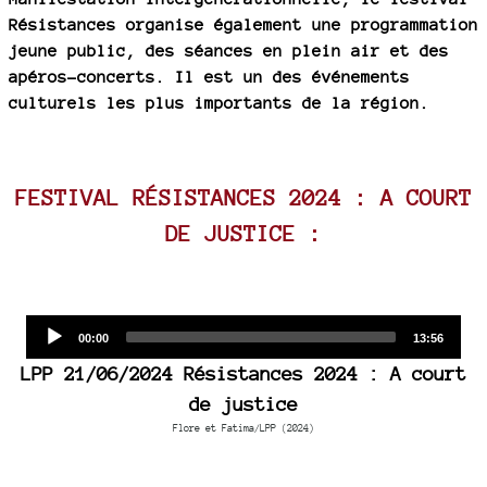
Résistances organise également une programmation
jeune public, des séances en plein air et des
apéros-concerts. Il est un des événements
culturels les plus importants de la région.
FESTIVAL RÉSISTANCES 2024 : A COURT
DE JUSTICE :
Audio
Current
Total
00:00
13:56
time
duration
Player
LPP 21/06/2024 Résistances 2024 : A court
de justice
Flore et Fatima/LPP (2024)