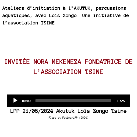
Ateliers d’initiation à l’AKUTUK, percussions
aquatiques, avec Loïs Zongo. Une initiative de
l’association TSINE
INVITÉE NORA MEKEMEZA FONDATRICE DE
L’ASSOCIATION TSINE
Audio
Current
Total
00:00
11:25
time
duration
Player
LPP 21/06/2024 Akutuk Loïs Zongo Tsine
Flore et Fatima/LPP (2024)