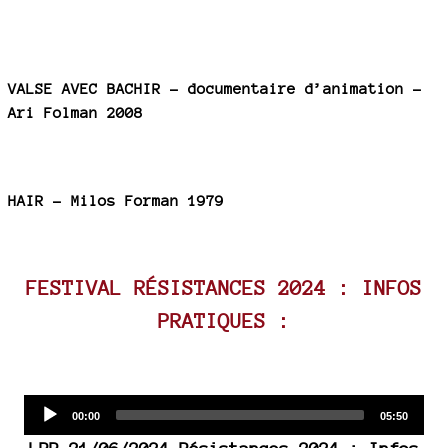
VALSE AVEC BACHIR - documentaire d’animation -
Ari Folman 2008
HAIR - Milos Forman 1979
FESTIVAL RÉSISTANCES 2024 : INFOS
PRATIQUES :
Audio
Current
Total
00:00
05:50
time
duration
Player