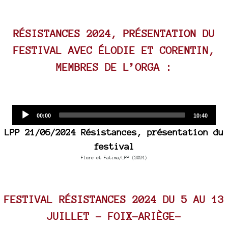
RÉSISTANCES 2024, PRÉSENTATION DU
FESTIVAL AVEC ÉLODIE ET CORENTIN,
MEMBRES DE L’ORGA :
Audio
Current
Total
00:00
10:40
time
duration
Player
LPP 21/06/2024 Résistances, présentation du
festival
Flore et Fatima/LPP (2024)
FESTIVAL RÉSISTANCES 2024 DU 5 AU 13
JUILLET - FOIX-ARIÈGE-