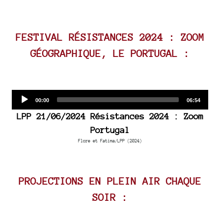
FESTIVAL RÉSISTANCES 2024 : ZOOM
GÉOGRAPHIQUE, LE PORTUGAL :
Audio
Current
Total
00:00
06:54
time
duration
Player
LPP 21/06/2024 Résistances 2024 : Zoom
Portugal
Flore et Fatima/LPP (2024)
PROJECTIONS EN PLEIN AIR CHAQUE
SOIR :