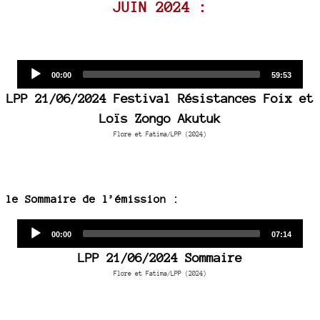
JUIN 2024 :
Audio
Current
Total
00:00
59:53
time
duration
Player
LPP 21/06/2024 Festival Résistances Foix et
Loïs Zongo Akutuk
Flore et Fatima/LPP (2024)
le Sommaire de l’émission :
Audio
Current
Total
00:00
07:14
time
duration
Player
LPP 21/06/2024 Sommaire
Flore et Fatima/LPP (2024)