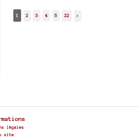
1
2
3
4
5
22
>
rmations
ns légales
u site