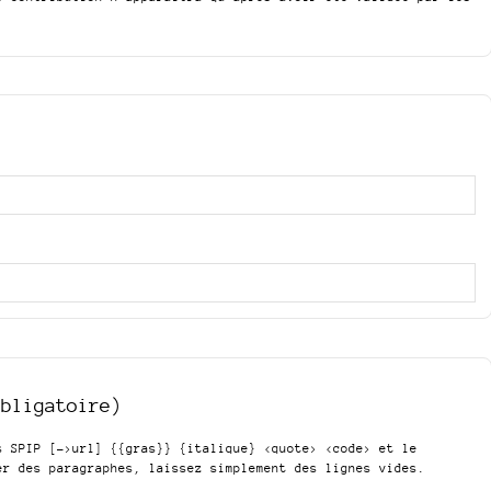
obligatoire)
is SPIP
[->url] {{gras}} {italique} <quote> <code>
et le
er des paragraphes, laissez simplement des lignes vides.