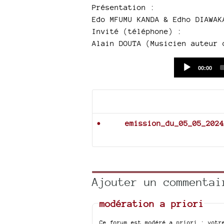
Présentation :
Edo MFUMU KANDA & Edho DIAWAK
Invité (téléphone) :
Alain DOUTA (Musicien auteur 
Current
00:00
time
Documents joints
emission_du_05_05_2024
Ajouter un commentai
modération a priori
Ce forum est modéré a priori : votr