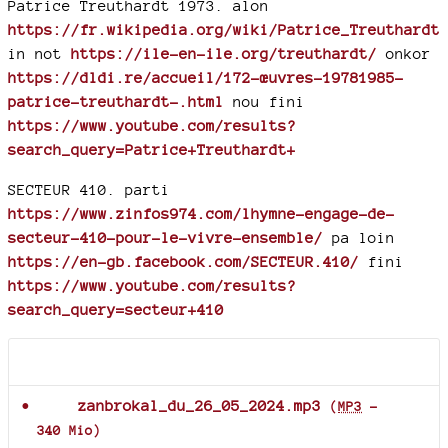
Patrice Treuthardt 1973. alon
https://fr.wikipedia.org/wiki/Patrice_Treuthardt
in not
https://ile-en-ile.org/treuthardt/
onkor
https://dldi.re/accueil/172-œuvres-19781985-
patrice-treuthardt-.html
nou fini
https://www.youtube.com/results?
search_query=Patrice+Treuthardt+
SECTEUR 410. parti
https://www.zinfos974.com/lhymne-engage-de-
secteur-410-pour-le-vivre-ensemble/
pa loin
https://en-gb.facebook.com/SECTEUR.410/
fini
https://www.youtube.com/results?
search_query=secteur+410
Documents joints
zanbrokal_du_26_05_2024.mp3
(
MP3
-
340 Mio
)